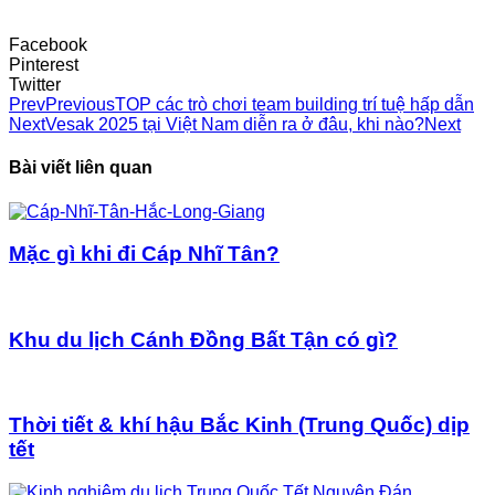
Facebook
Pinterest
Twitter
Prev
Previous
TOP các trò chơi team building trí tuệ hấp dẫn
Next
Vesak 2025 tại Việt Nam diễn ra ở đâu, khi nào?
Next
Bài viết liên quan
Mặc gì khi đi Cáp Nhĩ Tân?
Khu du lịch Cánh Đồng Bất Tận có gì?
Thời tiết & khí hậu Bắc Kinh (Trung Quốc) dịp
tết