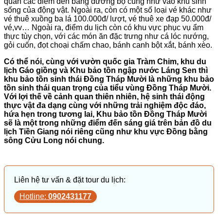
quan các điểm đến bằng đường bộ cũng như vào khu sinh
sống của động vật. Ngoài ra, còn có một số loại vé khác như
vé thuê xuồng ba lá 100.000đ/ lượt, vé thuê xe đạp 50.000đ/
vé,vv… Ngoài ra, điểm du lịch còn có khu vực phục vụ ẩm
thực tùy chọn, với các món ăn đặc trưng như cá lóc nướng,
gỏi cuốn, đọt choại chấm chao, bánh canh bột xắt, bánh xèo.
Có thể nói, cùng với vườn quốc gia Tràm Chim, khu du
lịch Gáo giồng và Khu bảo tồn ngập nước Láng Sen thì
khu bảo tồn sinh thái Đồng Tháp Mười là những khu bảo
tồn sinh thái quan trọng của tiểu vùng Đồng Tháp Mười.
Với lợi thế về cảnh quan thiên nhiên, hệ sinh thái động
thực vật đa dạng cùng với những trải nghiệm độc đáo,
hứa hẹn trong tương lai, Khu bảo tồn Đồng Tháp Mười
sẽ là một trong những điểm đến sáng giá trên bản đồ du
lịch Tiền Giang nói riêng cũng như khu vực Đồng bằng
sông Cửu Long nói chung.
Liên hệ tư vấn & đặt tour du lịch:
Hotline:
0902431177