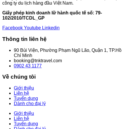
công ty du lịch hàng đầu Việt Nam.
Giấy phép kinh doanh lữ hành quốc tế số: 79-
102/2010/TCDL_GP
Facebook
Youtube
Linkedin
Thông tin liên hệ
90 Bùi Viện, Phường Phạm Ngũ Lão, Quận 1, TP.Hồ
Chí Minh
booking@tnktravel.com
0902 43 1177
Về chúng tôi
Giới thiệu
Liên hệ
Tuyển dụng
Dành cho đại lý
Giới thiệu
Liên hệ
Tuyển dụng
Dành cho đại lý