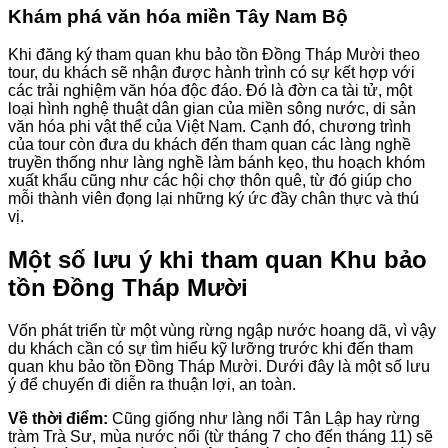
Khám phá văn hóa miền Tây Nam Bộ
Khi đăng ký tham quan khu bảo tồn Đồng Tháp Mười theo
tour, du khách sẽ nhận được hành trình có sự kết hợp với
các trải nghiệm văn hóa độc đáo. Đó là đờn ca tài tử, một
loại hình nghệ thuật dân gian của miền sông nước, di sản
văn hóa phi vật thể của Việt Nam. Cạnh đó, chương trình
của tour còn đưa du khách đến tham quan các làng nghề
truyền thống như làng nghề làm bánh kẹo, thu hoạch khóm
xuất khẩu cũng như các hội chợ thôn quê, từ đó giúp cho
mỗi thành viên đọng lại những ký ức đầy chân thực và thú
vị.
Một số lưu ý khi tham quan Khu bảo
tồn Đồng Tháp Mười
Vốn phát triển từ một vùng rừng ngập nước hoang dã, vì vậy
du khách cần có sự tìm hiểu kỹ lưỡng trước khi đến tham
quan khu bảo tồn Đồng Tháp Mười. Dưới đây là một số lưu
ý để chuyến đi diễn ra thuận lợi, an toàn.
Về thời điểm:
Cũng giống như làng nổi Tân Lập hay rừng
tràm Trà Sư, mùa nước nổi (từ tháng 7 cho đến tháng 11) sẽ