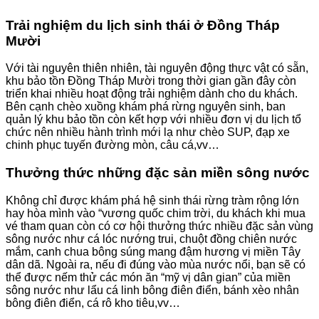
Trải nghiệm du lịch sinh thái ở Đồng Tháp
Mười
Với tài nguyên thiên nhiên, tài nguyên động thực vật có sẵn,
khu bảo tồn Đồng Tháp Mười trong thời gian gần đây còn
triển khai nhiều hoạt động trải nghiệm dành cho du khách.
Bên cạnh chèo xuồng khám phá rừng nguyên sinh, ban
quản lý khu bảo tồn còn kết hợp với nhiều đơn vị du lịch tổ
chức nên nhiều hành trình mới lạ như chèo SUP, đạp xe
chinh phục tuyến đường mòn, câu cá,vv…
Thưởng thức những đặc sản miền sông nước
Không chỉ được khám phá hệ sinh thái rừng tràm rộng lớn
hay hòa mình vào “vương quốc chim trời, du khách khi mua
vé tham quan còn có cơ hội thưởng thức nhiều đặc sản vùng
sông nước như cá lóc nướng trui, chuột đồng chiên nước
mắm, canh chua bông súng mang đậm hương vị miền Tây
dân dã. Ngoài ra, nếu đi đúng vào mùa nước nổi, bạn sẽ có
thể được nếm thử các món ăn “mỹ vị dân gian” của miền
sông nước như lẩu cá linh bông điên điển, bánh xèo nhân
bông điên điển, cá rô kho tiêu,vv…