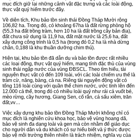
mục đích giữ lại những cảnh vật đặc trưng và các loài động,
thực vật quý hiếm trước đây.
Về diện tích, Khu bảo tồn sinh thái Đồng Tháp Mười rộng
106,82 ha. Trong đó, có khoảng 67ha là đất rừng phòng hộ
(55,3 ha đất trồng tràm, hơn 10 ha là đất trồng cây bản địa),
đất chưa sử dụng là 11,9 ha, đất mặt nước là 25,6 ha, đất
xây dựng công trình là 0,5 ha (trong đó 0,2 ha là nhà dừng
chân, 0,188 là khu thuần dưỡng chim thú).
Hiện tại, khu bảo tồn đã dẫn dụ và bảo tồn được rất nhiều
các loại động, thực vật quý hiếm, mang tính đặc thù của vùng
sinh thái ngập nước của vùng ĐBSCL. Theo tìm hiểu, tài
nguyên thực vật có đến 109 loài, với các loài chiếm ưu thế là
tràm cừ, năng, bàng, cà na. Riêng tài nguyên động vật có
tổng 116 loài cùng với quần thể chim nước, ước tính lên đến
12.000 cá thể, trong đó có nhiều loài quý như rái cá vuốt bé,
mèo rừng, cầy hương, Giang Sen, cổ rắn, cá sấu xiêm, trăn
đất,vv…
Việc xây dựng khu bảo tồn Đồng Tháp Mười không chỉ có
mục đích là nghiên cứu khoa học, bảo vệ vùng hoang dã,
bảo vệ sinh đa dạng loài và gen mà còn nhằm để giáo dục
cho người dân và du khách có sự hiểu biết và ý thức được
bảo vệ môi trường thiên nhiên là trách nhiệm, nghĩa vụ của