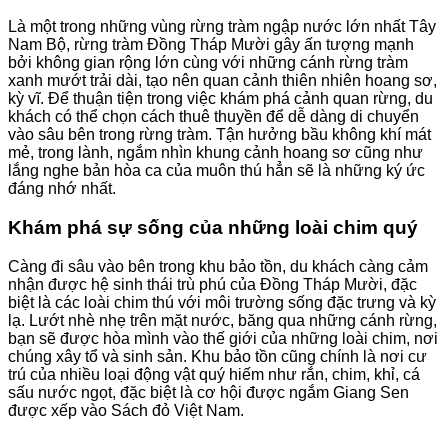
Là một trong những vùng rừng tràm ngập nước lớn nhất Tây
Nam Bộ, rừng tràm Đồng Tháp Mười gây ấn tượng mạnh
bởi không gian rộng lớn cùng với những cánh rừng tràm
xanh mướt trải dài, tạo nên quan cảnh thiên nhiên hoang sơ,
kỳ vĩ. Để thuận tiện trong việc khám phá cảnh quan rừng, du
khách có thể chọn cách thuê thuyền để dễ dàng di chuyển
vào sâu bên trong rừng tràm. Tận hưởng bầu không khí mát
mẻ, trong lành, ngắm nhìn khung cảnh hoang sơ cũng như
lắng nghe bản hòa ca của muôn thú hẳn sẽ là những ký ức
đáng nhớ nhất.
Khám phá sự sống của những loài chim quý
Càng đi sâu vào bên trong khu bảo tồn, du khách càng cảm
nhận được hệ sinh thái trù phú của Đồng Tháp Mười, đặc
biệt là các loài chim thú với môi trường sống đặc trưng và kỳ
lạ. Lướt nhè nhẹ trên mặt nước, băng qua những cánh rừng,
bạn sẽ được hòa mình vào thế giới của những loài chim, nơi
chúng xây tổ và sinh sản. Khu bảo tồn cũng chính là nơi cư
trú của nhiều loại động vật quý hiếm như rắn, chim, khỉ, cá
sấu nước ngọt, đặc biệt là cơ hội được ngắm Giang Sen
được xếp vào Sách đỏ Việt Nam.