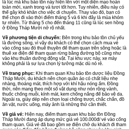
là lúc mà khu bảo tồn này hiện lên với một diện mạo hoàn
toàn mới, xanh trong và tươi tốt hơn. Tuy nhiên, điều này có
thể gây khó khăn cho việc di chuyển. Thay vào đó, bạn có
thể chọn đi vào thời điểm tháng 5 và 6 khi đây là mùa khóm
tự nhiên. Từ tháng 5 cho đến tháng 11 cũng là lúc sen hồng
ở Đồng Tháp Mười nở rộ nhất.
Về phương tiện di chuyển:
Bên trong khu bảo tồn chủ yếu
là đường sông, vì vậy du khách có thể chọn cách mua vé
vào cổng sau đó thuê thuyền để tham quan trên sông hoặc là
thuê xe điện để tham quan rừng bằng đường bộ cũng như
vào khu thuần dưỡng động vật. Tại khu vực này, xe máy
không phải là sự lựa chọn lý tưởng mặc dù nó rẻ.
Về trang phục:
Khi tham quan Khu bảo tồn dược liệu Đồng
Tháp Mười, du khách nên chọn quần áo có chất liệu nhẹ
nhàng, thoáng mát, thích hợp với khí hậu nóng ẩm. Đồng
thời, nên mang theo một số vật dụng như nón rộng vành,
thuốc chống muỗi, kính mát, kem chống nắng để bảo vệ da.
Ngoài ra, giày dép nên chọn loại chống trượt, chắc chắn, đồ
ăn vặt, nước uống, máy ảnh là những thứ cần thiết.
Về giá vé:
Hiện nay, điểm tham quan khu bảo tồn Đồng
Tháp Mười đang áp dụng mức giá vé 100.000đ/ vé vào cổng
tham quan. Giá vé đã bao gồm xe điện chở du khách đi tham