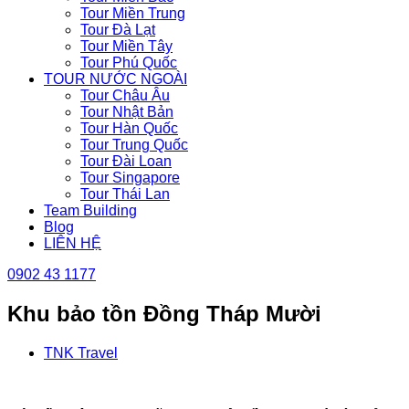
Tour Miền Trung
Tour Đà Lạt
Tour Miền Tây
Tour Phú Quốc
TOUR NƯỚC NGOÀI
Tour Châu Âu
Tour Nhật Bản
Tour Hàn Quốc
Tour Trung Quốc
Tour Đài Loan
Tour Singapore
Tour Thái Lan
Team Building
Blog
LIÊN HỆ
0902 43 1177
Khu bảo tồn Đồng Tháp Mười
TNK Travel