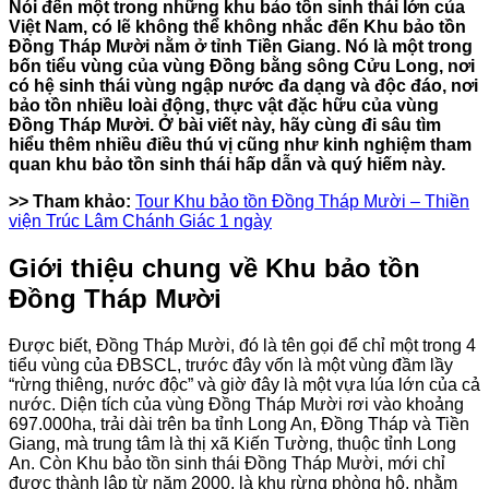
Nói đến một trong những khu bảo tồn sinh thái lớn của
Việt Nam, có lẽ không thể không nhắc đến Khu bảo tồn
Đồng Tháp Mười nằm ở tỉnh Tiền Giang. Nó là một trong
bốn tiểu vùng của vùng Đồng bằng sông Cửu Long, nơi
có hệ sinh thái vùng ngập nước đa dạng và độc đáo, nơi
bảo tồn nhiều loài động, thực vật đặc hữu của vùng
Đồng Tháp Mười. Ở bài viết này, hãy cùng đi sâu tìm
hiểu thêm nhiều điều thú vị cũng như kinh nghiệm tham
quan khu bảo tồn sinh thái hấp dẫn và quý hiếm này.
>> Tham khảo:
Tour Khu bảo tồn Đồng Tháp Mười – Thiền
viện Trúc Lâm Chánh Giác 1 ngày
Giới thiệu chung về Khu bảo tồn
Đồng Tháp Mười
Được biết, Đồng Tháp Mười, đó là tên gọi để chỉ một trong 4
tiểu vùng của ĐBSCL, trước đây vốn là một vùng đầm lầy
“rừng thiêng, nước độc” và giờ đây là một vựa lúa lớn của cả
nước. Diện tích của vùng Đồng Tháp Mười rơi vào khoảng
697.000ha, trải dài trên ba tỉnh Long An, Đồng Tháp và Tiền
Giang, mà trung tâm là thị xã Kiến Tường, thuộc tỉnh Long
An. Còn Khu bảo tồn sinh thái Đồng Tháp Mười, mới chỉ
được thành lập từ năm 2000, là khu rừng phòng hộ, nhằm