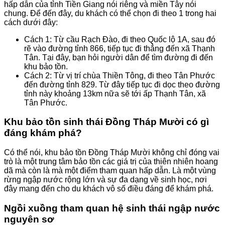
hấp dẫn của tỉnh Tiền Giang nói riêng và miền Tây nói
chung. Để đến đây, du khách có thể chọn đi theo 1 trong hai
cách dưới đây:
Cách 1: Từ cầu Rạch Đào, đi theo Quốc lộ 1A, sau đó
rẽ vào đường tỉnh 866, tiếp tục đi thẳng đến xã Thạnh
Tân. Tại đây, bạn hỏi người dân để tìm đường đi đến
khu bảo tồn.
Cách 2: Từ vị trí chùa Thiền Tông, đi theo Tân Phước
đến đường tỉnh 829. Từ đây tiếp tục đi dọc theo đường
tỉnh này khoảng 13km nữa sẽ tới ấp Thạnh Tân, xã
Tân Phước.
Khu bảo tồn sinh thái Đồng Tháp Mười có gì
đáng khám phá?
Có thể nói, khu bảo tồn Đồng Tháp Mười không chỉ đóng vai
trò là một trung tâm bảo tồn các giá trị của thiên nhiên hoang
dã mà còn là mà một điểm tham quan hấp dẫn. Là một vùng
rừng ngập nước rộng lớn và sự đa dạng về sinh học, nơi
đây mang đến cho du khách vô số điều đáng để khám phá.
Ngồi xuồng tham quan hệ sinh thái ngập nước
nguyên sơ