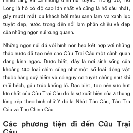
nhiều tầng và cả những đỉnh núi tuyết. Trong đó, Hồ
Long là hồ có độ cao lớn nhất và cũng là hồ sâu nhất,
gây mướt mắt du khách bởi màu xanh lam và xanh lục
tuyệt đẹp, nước trong đến nổi làm phản chiếu vẻ đẹp
của những ngọn núi xung quanh.
Những ngọn núi đá vôi hình nón hẹp kết hợp với những
thác nước đã tạo nên cho Cửu Trại Câu một cảnh quan
đáng kinh ngạc. Được biết, đây là nơi sinh sống của
khoảng 140 loài chim cũng như một số loài động vật
thuộc hàng quý hiếm và có nguy cơ tuyệt chủng như khỉ
mũi hếch, gấu trúc khổng lồ. Đặc biệt, tạo nên sức hút
lớn nhất của Cửu Trại Câu đó là sự xuất hiện của 3 thung
lũng xếp theo hình chữ Y đó là Nhật Tắc Câu, Tắc Tra
Câu và Thụ Chính Câu.
Các phương tiện đi đến Cửu Trại
Câu