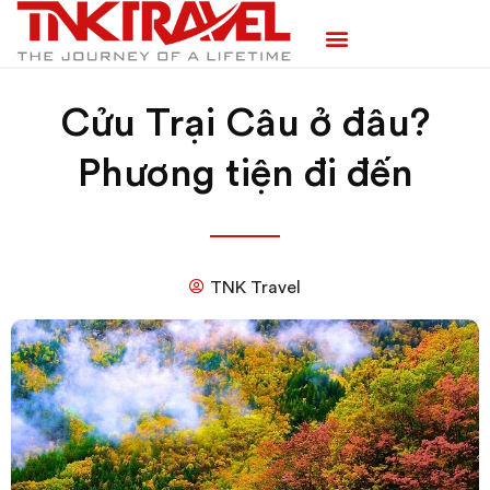
TRANG CHỦ
TOUR TRONG NƯỚC
TOUR NƯỚC NGOÀI
TEAM BUILDING
Cửu Trại Câu ở đâu?
Phương tiện đi đến
TNK Travel