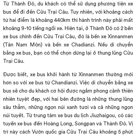
Từ Thành Đô, du khách có thể sử dụng phương tiện xe
bus để đi đến Cửu Trại Câu. Tuy nhiên, với khoảng cách
từ hai điểm là khoảng 440km thì hành trình này phải mất
khoảng 9-10 tiếng ngồi xe. Hiện tại, ở Thành Đô có 2 bến
xe bus chính đến Cửu Trại Câu, đó là bến xe Xinnanmen
(Tân Nam Môn) và bến xe Chadianzi. Nếu di chuyển
bằng xe bus, bạn có thể chọn dừng lại ở thung lũng Cửu
Trại Câu.
Được biết, xe bus khởi hành từ Xinnanmen thường mới
hơn so với xe bus từ Chandianzi. Việc di chuyển bằng xe
bus sẽ cho du khách cơ hội được ngắm phong cảnh thiên
nhiên tuyệt đẹp, với hai bên đường là những thung lũng
sâu thẳm, những ngọn núi xanh tươi và cả những ngọn
núi tuyết. Từ trung tâm xe bus du lịch Jiuzhaigou, có các
tuyến xe bus đến Hoàng Long, Songpan và Thành Đô. Vị
trí này cách Vườn quốc gia Cửu Trại Câu khoảng 5 phút