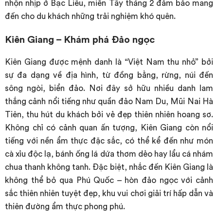
nhộn nhịp ở Bạc Liêu, miền Tây tháng 2 đảm bảo mang
đến cho du khách những trải nghiệm khó quên.
Kiên Giang – Khám phá Đảo ngọc
Kiên Giang được mệnh danh là “Việt Nam thu nhỏ” bởi
sự đa dạng về địa hình, từ đồng bằng, rừng, núi đến
sông ngòi, biển đảo. Nơi đây sở hữu nhiều danh lam
thắng cảnh nổi tiếng như quần đảo Nam Du, Mũi Nai Hà
Tiên, thu hút du khách bởi vẻ đẹp thiên nhiên hoang sơ.
Không chỉ có cảnh quan ấn tượng, Kiên Giang còn nổi
tiếng với nền ẩm thực đặc sắc, có thể kể đến như món
cà xỉu độc lạ, bánh ống lá dứa thơm dẻo hay lẩu cá nhám
chua thanh không tanh. Đặc biệt, nhắc đến Kiên Giang là
không thể bỏ qua Phú Quốc – hòn đảo ngọc với cảnh
sắc thiên nhiên tuyệt đẹp, khu vui chơi giải trí hấp dẫn và
thiên đường ẩm thực phong phú.