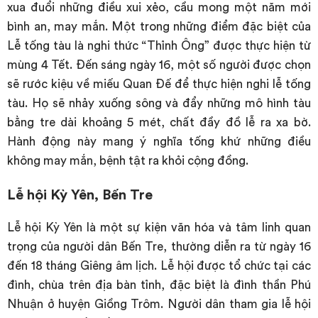
xua đuổi những điều xui xẻo, cầu mong một năm mới
bình an, may mắn. Một trong những điểm đặc biệt của
Lễ tống tàu là nghi thức “Thỉnh Ông” được thực hiện từ
mùng 4 Tết. Đến sáng ngày 16, một số người được chọn
sẽ rước kiệu về miếu Quan Đế để thực hiện nghi lễ tống
tàu. Họ sẽ nhảy xuống sông và đẩy những mô hình tàu
bằng tre dài khoảng 5 mét, chất đầy đồ lễ ra xa bờ.
Hành động này mang ý nghĩa tống khứ những điều
không may mắn, bệnh tật ra khỏi cộng đồng.
Lễ hội Kỳ Yên, Bến Tre
Lễ hội Kỳ Yên là một sự kiện văn hóa và tâm linh quan
trọng của người dân Bến Tre, thường diễn ra từ ngày 16
đến 18 tháng Giêng âm lịch. Lễ hội được tổ chức tại các
đình, chùa trên địa bàn tỉnh, đặc biệt là đình thần Phú
Nhuận ở huyện Giồng Trôm. Người dân tham gia lễ hội