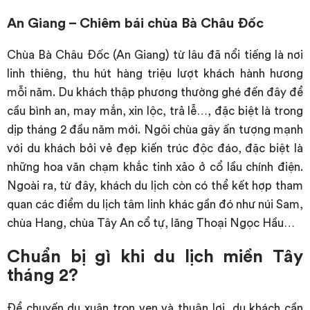
An Giang – Chiêm bái chùa Bà Châu Đốc
Chùa Bà Châu Đốc (An Giang) từ lâu đã nổi tiếng là nơi
linh thiêng, thu hút hàng triệu lượt khách hành hương
mỗi năm. Du khách thập phương thường ghé đến đây để
cầu bình an, may mắn, xin lộc, trả lễ…, đặc biệt là trong
dịp tháng 2 đầu năm mới. Ngôi chùa gây ấn tượng mạnh
với du khách bởi vẻ đẹp kiến trúc độc đáo, đặc biệt là
những hoa văn chạm khắc tinh xảo ở cổ lầu chính điện.
Ngoài ra, từ đây, khách du lịch còn có thể kết hợp tham
quan các điểm du lịch tâm linh khác gần đó như núi Sam,
chùa Hang, chùa Tây An cổ tự, lăng Thoại Ngọc Hầu…
Chuẩn bị gì khi du lịch miền Tây
tháng 2?
Để chuyến du xuân trọn vẹn và thuận lợi, du khách cần