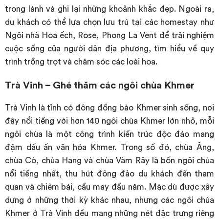
trong lành và ghi lại những khoảnh khắc đẹp. Ngoài ra,
du khách có thể lựa chọn lưu trú tại các homestay như
Ngôi nhà Hoa ếch, Rose, Phong La Vent để trải nghiệm
cuộc sống của người dân địa phương, tìm hiểu về quy
trình trồng trọt và chăm sóc các loài hoa.
Trà Vinh – Ghé thăm các ngôi chùa Khmer
Trà Vinh là tỉnh có đông đồng bào Khmer sinh sống, nơi
đây nổi tiếng với hơn 140 ngôi chùa Khmer lớn nhỏ, mỗi
ngôi chùa là một công trình kiến trúc độc đáo mang
đậm dấu ấn văn hóa Khmer. Trong số đó, chùa Âng,
chùa Cò, chùa Hang và chùa Vàm Rây là bốn ngôi chùa
nổi tiếng nhất, thu hút đông đảo du khách đến tham
quan và chiêm bái, cầu may đầu năm. Mặc dù được xây
dựng ở những thời kỳ khác nhau, nhưng các ngôi chùa
Khmer ở Trà Vinh đều mang những nét đặc trưng riêng