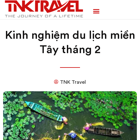
TRANG CHỦ
TOUR TRONG NƯỚC
TOUR NƯỚC NGOÀI
TEAM BUILDING
Kinh nghiệm du lịch miền
Tây tháng 2
TNK Travel