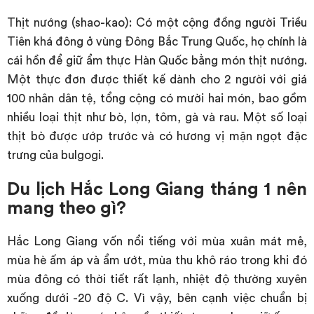
Thịt nướng (shao-kao): Có một cộng đồng người Triều
Tiên khá đông ở vùng Đông Bắc Trung Quốc, họ chính là
cái hồn để giữ ẩm thực Hàn Quốc bằng món thịt nướng.
Một thực đơn được thiết kế dành cho 2 người với giá
100 nhân dân tệ, tổng cộng có mười hai món, bao gồm
nhiều loại thịt như bò, lợn, tôm, gà và rau. Một số loại
thịt bò được ướp trước và có hương vị mặn ngọt đặc
trưng của bulgogi.
Du lịch Hắc Long Giang tháng 1 nên
mang theo gì?
Hắc Long Giang vốn nổi tiếng với mùa xuân mát mẻ,
mùa hè ấm áp và ẩm ướt, mùa thu khô ráo trong khi đó
mùa đông có thời tiết rất lạnh, nhiệt độ thường xuyên
xuống dưới -20 độ C. Vì vậy, bên cạnh việc chuẩn bị