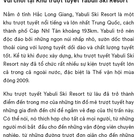
Vui chơi tại Khu trượt tuyết Yabuli Ski Resort
Nằm ở tỉnh Hắc Long Giang, Yabuli Ski Resort là một
khu trượt tuyết nổi tiếng và lớn nhất Trung Quốc, cách
thành phố Cáp Nhĩ Tân khoảng 193km. Yabuli trở nên
độc đáo bởi những ngọn núi nhấp nhô, sườn dốc thoai
thoải cùng với lượng tuyết dồi dào và chất lượng tuyết
tốt. Kể từ khi được xây dựng, khu trượt tuyết Yabuli Ski
Resort này đã tổ chức rất nhiều sự kiện trượt tuyết lớn
cả trong cả ngoài nước, đặc biệt là Thế vận hội mùa
đông 2009.
Khu trượt tuyết Yabuli Ski Resort từ lâu đã trở thành
điểm đến trong mơ của những tín đồ mê trượt tuyết hay
những gia đình đến chỉ để ngắm vẻ đẹp của thị trấn này.
Có thể nói, nó thích hợp cho tất cả mọi người, từ những
người mới bắt đầu cho đến những vận động viên chuyên
nghiệp, từ những đường trượt đơn giản cho đến những