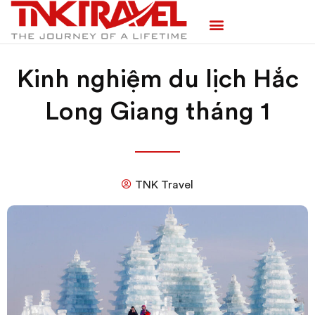
TRANG CHỦ
TOUR TRONG NƯỚC
TOUR NƯỚC NGOÀI
TEAM BUILDING
Kinh nghiệm du lịch Hắc
Long Giang tháng 1
TNK Travel