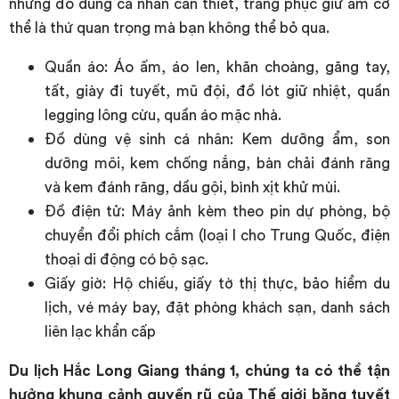
những đồ dùng cá nhân cần thiết, trang phục giữ ấm cơ
thể là thứ quan trọng mà bạn không thể bỏ qua.
Quần áo: Áo ấm, áo len, khăn choàng, găng tay,
tất, giày đi tuyết, mũ đội, đồ lót giữ nhiệt, quần
legging lông cừu, quần áo mặc nhà.
Đồ dùng vệ sinh cá nhân: Kem dưỡng ẩm, son
dưỡng môi, kem chống nắng, bàn chải đánh răng
và kem đánh răng, dầu gội, bình xịt khử mùi.
Đồ điện tử: Máy ảnh kèm theo pin dự phòng, bộ
chuyển đổi phích cắm (loại I cho Trung Quốc, điện
thoại di động có bộ sạc.
Giấy giờ: Hộ chiếu, giấy tờ thị thực, bảo hiểm du
lịch, vé máy bay, đặt phòng khách sạn, danh sách
liên lạc khẩn cấp
Du lịch Hắc Long Giang tháng 1, chúng ta có thể tận
hưởng khung cảnh quyến rũ của Thế giới băng tuyết