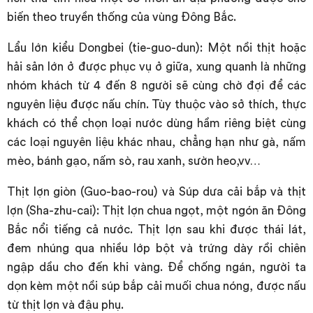
biến theo truyền thống của vùng Đông Bắc.
Lẩu lớn kiểu Dongbei (tie-guo-dun): Một nồi thịt hoặc
hải sản lớn ở được phục vụ ở giữa, xung quanh là những
nhóm khách từ 4 đến 8 người sẽ cùng chờ đợi để các
nguyên liệu được nấu chín. Tùy thuộc vào sở thích, thực
khách có thể chọn loại nước dùng hầm riêng biệt cùng
các loại nguyên liệu khác nhau, chẳng hạn như gà, nấm
mèo, bánh gạo, nấm sò, rau xanh, sườn heo,vv…
Thịt lợn giòn (Guo-bao-rou) và Súp dưa cải bắp và thịt
lợn (Sha-zhu-cai): Thịt lợn chua ngọt, một ngón ăn Đông
Bắc nổi tiếng cả nước. Thịt lợn sau khi được thái lát,
đem nhúng qua nhiều lớp bột và trứng dày rồi chiên
ngập dầu cho đến khi vàng. Để chống ngán, người ta
dọn kèm một nồi súp bắp cải muối chua nóng, được nấu
từ thịt lợn và đậu phụ.