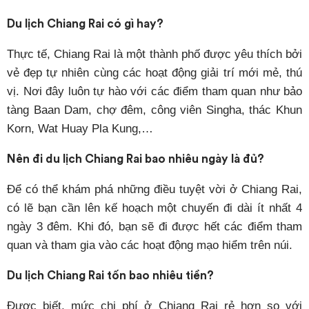
Du lịch Chiang Rai có gì hay?
Thực tế, Chiang Rai là một thành phố được yêu thích bởi
vẻ đẹp tự nhiên cùng các hoạt động giải trí mới mẻ, thú
vị. Nơi đây luôn tự hào với các điểm tham quan như bảo
tàng Baan Dam, chợ đêm, công viên Singha, thác Khun
Korn, Wat Huay Pla Kung,…
Nên đi du lịch Chiang Rai bao nhiêu ngày là đủ?
Để có thể khám phá những điều tuyệt vời ở Chiang Rai,
có lẽ bạn cần lên kế hoạch một chuyến đi dài ít nhất 4
ngày 3 đêm. Khi đó, bạn sẽ đi được hết các điểm tham
quan và tham gia vào các hoạt động mạo hiểm trên núi.
Du lịch Chiang Rai tốn bao nhiêu tiền?
Được biết, mức chi phí ở Chiang Rai rẻ hơn so với