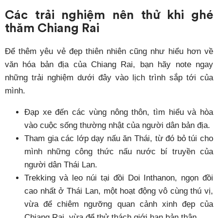
Các trải nghiệm nên thử khi ghé
thăm Chiang Rai
Để thêm yêu vẻ đẹp thiên nhiên cũng như hiểu hơn về
văn hóa bản địa của Chiang Rai, bạn hãy note ngay
những trải nghiệm dưới đây vào lịch trình sắp tới của
mình.
Đạp xe đến các vùng nông thôn, tìm hiểu và hòa
vào cuộc sống thường nhật của người dân bản địa.
Tham gia các lớp dạy nấu ăn Thái, từ đó bỏ túi cho
mình những công thức nấu nước bí truyền của
người dân Thái Lan.
Trekking và leo núi tại đồi Doi Inthanon, ngọn đồi
cao nhất ở Thái Lan, một hoạt động vô cùng thú vị,
vừa để chiêm ngưỡng quan cảnh xinh đẹp của
Chiang Rai, vừa để thử thách giới hạn bản thân.