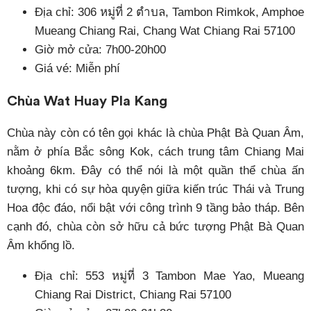
Địa chỉ: 306 หมู่ที่ 2 ตําบล, Tambon Rimkok, Amphoe
Mueang Chiang Rai, Chang Wat Chiang Rai 57100
Giờ mở cửa: 7h00-20h00
Giá vé: Miễn phí
Chùa Wat Huay Pla Kang
Chùa này còn có tên gọi khác là chùa Phật Bà Quan Âm,
nằm ở phía Bắc sông Kok, cách trung tâm Chiang Mai
khoảng 6km. Đây có thể nói là một quần thể chùa ấn
tượng, khi có sự hòa quyện giữa kiến trúc Thái và Trung
Hoa độc đáo, nổi bật với công trình 9 tầng bảo tháp. Bên
cạnh đó, chùa còn sở hữu cả bức tượng Phật Bà Quan
Âm khổng lồ.
Địa chỉ: 553 หมู่ที่ 3 Tambon Mae Yao, Mueang
Chiang Rai District, Chiang Rai 57100