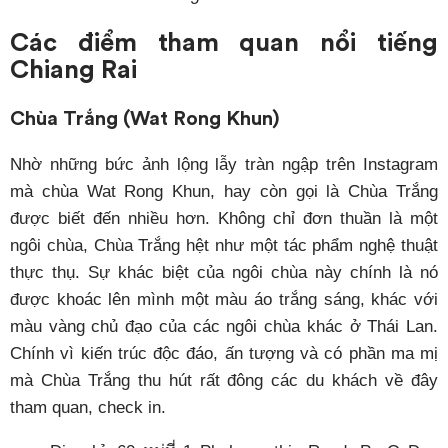
Các điểm tham quan nổi tiếng
Chiang Rai
Chùa Trắng (Wat Rong Khun)
Nhờ những bức ảnh lộng lẫy tràn ngập trên Instagram
mà chùa Wat Rong Khun, hay còn gọi là Chùa Trắng
được biết đến nhiều hơn. Không chỉ đơn thuần là một
ngôi chùa, Chùa Trắng hệt như một tác phẩm nghệ thuật
thực thụ. Sự khác biệt của ngôi chùa này chính là nó
được khoác lên mình một màu áo trắng sáng, khác với
màu vàng chủ đạo của các ngôi chùa khác ở Thái Lan.
Chính vì kiến trúc độc đáo, ấn tượng và có phần ma mị
mà Chùa Trắng thu hút rất đông các du khách về đây
tham quan, check in.