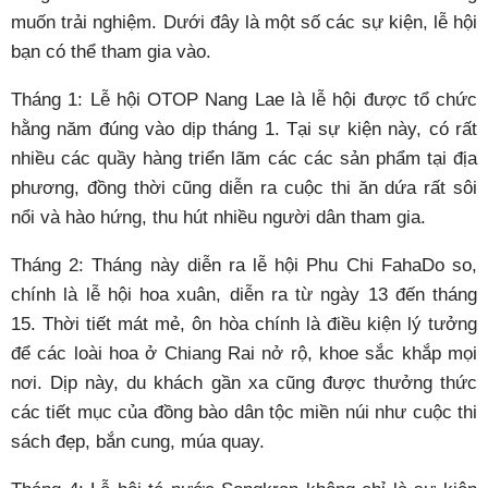
muốn trải nghiệm. Dưới đây là một số các sự kiện, lễ hội
bạn có thể tham gia vào.
Tháng 1: Lễ hội OTOP Nang Lae là lễ hội được tổ chức
hằng năm đúng vào dịp tháng 1. Tại sự kiện này, có rất
nhiều các quầy hàng triển lãm các các sản phẩm tại địa
phương, đồng thời cũng diễn ra cuộc thi ăn dứa rất sôi
nổi và hào hứng, thu hút nhiều người dân tham gia.
Tháng 2: Tháng này diễn ra lễ hội Phu Chi FahaDo so,
chính là lễ hội hoa xuân, diễn ra từ ngày 13 đến tháng
15. Thời tiết mát mẻ, ôn hòa chính là điều kiện lý tưởng
để các loài hoa ở Chiang Rai nở rộ, khoe sắc khắp mọi
nơi. Dịp này, du khách gần xa cũng được thưởng thức
các tiết mục của đồng bào dân tộc miền núi như cuộc thi
sách đẹp, bắn cung, múa quay.