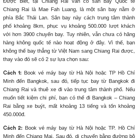
Được biết, tại Chiang Rai vẫn có sân bay Quốc tế
Chiang Rai là Mae Fah Luang, là một sân bay nằm ở
phía Bắc Thái Lan. Sân bay này cách trung tâm thành
phố khoảng 8km, phục vụ khoảng 500.000 lượt khách
với hơn 3900 chuyến bay. Tuy nhiên, vẫn chưa có hãng
hàng không quốc tế nào hoạt động ở đây. Vì thế, bạn
không thể bay thẳng từ Việt Nam sang Chiang Rai được,
thay vào đó sẽ có 2 sự lựa chọn sau:
Cách 1:
Book vé máy bay từ Hà Nội hoặc TP Hồ Chí
Minh đến Bangkok, sau đó, tiếp tục bay từ Bangkok đi
Chiang Rai và thuê xe đi vào trung tâm thành phố. Nếu
muốn tiết kiệm chi phí, bạn có thể đi Bangkok – Chiang
Rai bằng xe buýt, mất khoảng 13 tiếng và tốn khoảng
450.000đ.
Cách 2:
Book vé máy bay từ Hà Nội hoặc TP. Hồ Chí
Minh đến Chiang Mai. Sau đó, di chuyển bằng đường bộ