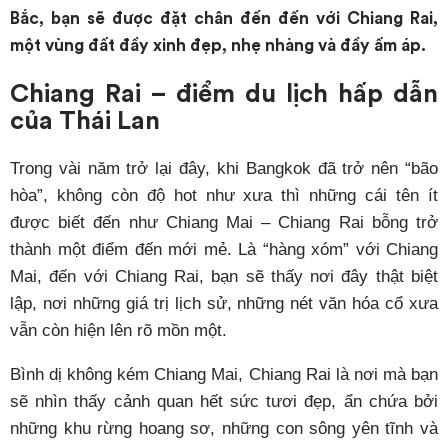
Bắc, bạn sẽ được đặt chân đến đến với Chiang Rai,
một vùng đất đầy xinh đẹp, nhẹ nhàng và đầy ấm áp.
Chiang Rai – điểm du lịch hấp dẫn
của Thái Lan
Trong vài năm trở lại đây, khi Bangkok đã trở nên “bão
hòa”, không còn độ hot như xưa thì những cái tên ít
được biết đến như Chiang Mai – Chiang Rai bỗng trở
thành một điểm đến mới mẻ. Là “hàng xóm” với Chiang
Mai, đến với Chiang Rai, bạn sẽ thấy nơi đây thật biệt
lập, nơi những giá trị lịch sử, những nét văn hóa cổ xưa
vẫn còn hiện lên rõ mồn một.
Bình dị không kém Chiang Mai, Chiang Rai là nơi mà bạn
sẽ nhìn thấy cảnh quan hết sức tươi đẹp, ẩn chứa bởi
những khu rừng hoang sơ, những con sông yên tĩnh và