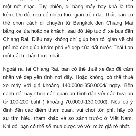
một nốt nhạc. Tuy nhiên, đi bằng máy bay khá là tốn
kém. Do đó, nếu có nhiều thời gian trên đất Thái, bạn có
thể chọn cách di chuyển từ Bangkok đến Chiang Mai
bằng xe lửa hoặc xe khách, sau đó tiếp tục đi xe bus đến
Chiang Rai. Điều này không chỉ giúp bạn tối giản về chi
phí mà còn giúp khám phá vẻ đẹp của đất nước Thái Lan
một cách chân thực nhất.
Ngoài ra, tại Chiang Rai, bạn có thể thuê xe đạp để cảm
nhận vẻ đẹp yên tĩnh nơi đây. Hoặc không, có thể thuê
xe máy với giá khoảng 140.000đ-350.000đ/ ngày. Bên
cạnh đó, hãy chọn các quán ăn bình dân với các bữa ăn
từ 100-200 baht ( khoảng 70.000đ-130.000đ). Nếu có ý
định đến các điểm tham quan, vui chơi tốn phí, hãy có
sự tìm hiểu, tham khảo và so sánh trước ở Việt Nam.
Khi đó, bạn có thể sẽ mua được vé với mức giá rẻ nhất.