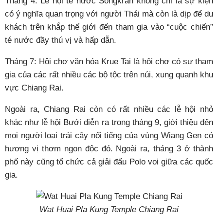
Tháng 4: Lễ hội té nước Songkran không chỉ là sự kiện
có ý nghĩa quan trọng với người Thái mà còn là dịp để du
khách trên khắp thế giới đến tham gia vào “cuộc chiến”
té nước đầy thú vị và hấp dẫn.
Tháng 7: Hội chợ văn hóa Krue Tai là hội chợ có sự tham
gia của các rất nhiều các bộ tộc trên núi, xung quanh khu
vực Chiang Rai.
Ngoài ra, Chiang Rai còn có rất nhiều các lễ hội nhỏ
khác như lễ hội Bưởi diễn ra trong tháng 9, giới thiệu đến
mọi người loại trái cây nổi tiếng của vùng Wiang Gen có
hương vị thơm ngon độc đó. Ngoài ra, tháng 3 ở thành
phố này cũng tổ chức cả giải đấu Polo voi giữa các quốc
gia.
Wat Huai Pla Kung Temple Chiang Rai