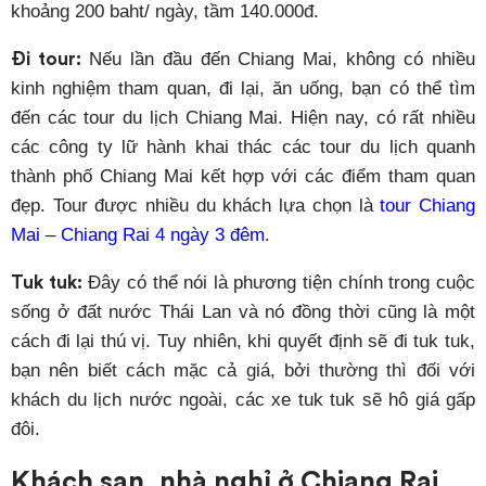
khoảng 200 baht/ ngày, tầm 140.000đ.
Đi tour:
Nếu lần đầu đến Chiang Mai, không có nhiều
kinh nghiệm tham quan, đi lại, ăn uống, bạn có thể tìm
đến các tour du lịch Chiang Mai. Hiện nay, có rất nhiều
các công ty lữ hành khai thác các tour du lịch quanh
thành phố Chiang Mai kết hợp với các điểm tham quan
đẹp. Tour được nhiều du khách lựa chọn là
tour Chiang
Mai – Chiang Rai 4 ngày 3 đêm
.
Tuk tuk:
Đây có thể nói là phương tiện chính trong cuộc
sống ở đất nước Thái Lan và nó đồng thời cũng là một
cách đi lại thú vị. Tuy nhiên, khi quyết định sẽ đi tuk tuk,
bạn nên biết cách mặc cả giá, bởi thường thì đối với
khách du lịch nước ngoài, các xe tuk tuk sẽ hô giá gấp
đôi.
Khách sạn, nhà nghỉ ở Chiang Rai