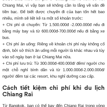
Chiang Mai, vì vậy bạn sẽ không cần lo lắng về vấn đề
tiền bạc. Để biết được chuyến đi của bạn tốn hết bao
nhiêu, mình sẽ liệt kê ra một số khoản trước:
+ Chi phí di chuyển: Từ 1.500.000đ -2.000.000đ nếu đi
bằng máy bay và từ 600.000đ-700.000đ nếu đi bằng xe
bus.
+ Chi phí ăn uống: Riêng về khoản chi phí này không cố
định, bởi sở thích ăn uống mỗi người là khác nhau và tùy
vào số ngày bạn ở lại Chiang Mai nữa.
+ Chi phí lưu trú: Từ 300.000đ-400.000đ/ đêm/ người cho
một chỗ nghỉ bình dân và từ 1.000.000đ-2.000.000đ/
người/ đêm tại các resort, khu nghỉ dưỡng cao cấp.
Cách tiết kiệm chi phí khi du lịch
Chiang Rai
Từ Bangkok, bạn có thể bay đến Chiang Rai trong vòng