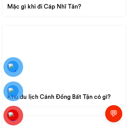
Mặc gì khi đi Cáp Nhĩ Tân?
Khu du lịch Cánh Đồng Bất Tận có gì?
💬