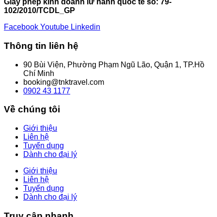
Giấy phép kinh doanh lữ hành quốc tế số: 79-
102/2010/TCDL_GP
Facebook
Youtube
Linkedin
Thông tin liên hệ
90 Bùi Viện, Phường Phạm Ngũ Lão, Quận 1, TP.Hồ
Chí Minh
booking@tnktravel.com
0902 43 1177
Về chúng tôi
Giới thiệu
Liên hệ
Tuyển dụng
Dành cho đại lý
Giới thiệu
Liên hệ
Tuyển dụng
Dành cho đại lý
Truy cập nhanh