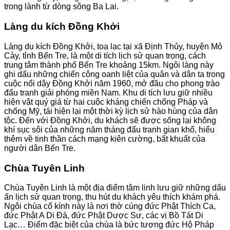
trong lành từ dòng sông Ba Lai.
Làng du kích Đồng Khởi
Làng du kích Đồng Khởi, toạ lạc tại xã Định Thủy, huyện Mỏ
Cày, tỉnh Bến Tre, là một di tích lịch sử quan trọng, cách
trung tâm thành phố Bến Tre khoảng 15km. Ngôi làng này
ghi dấu những chiến công oanh liệt của quân và dân ta trong
cuộc nổi dậy Đồng Khởi năm 1960, mở đầu cho phong trào
đấu tranh giải phóng miền Nam. Khu di tích lưu giữ nhiều
hiện vật quý giá từ hai cuộc kháng chiến chống Pháp và
chống Mỹ, tái hiện lại một thời kỳ lịch sử hào hùng của dân
tộc. Đến với Đồng Khởi, du khách sẽ được sống lại không
khí sục sôi của những năm tháng đấu tranh gian khổ, hiểu
thêm về tinh thần cách mạng kiên cường, bất khuất của
người dân Bến Tre.
Chùa Tuyên Linh
Chùa Tuyên Linh là một địa điểm tâm linh lưu giữ những dấu
ấn lịch sử quan trọng, thu hút du khách yêu thích khám phá.
Ngôi chùa cổ kính này là nơi thờ cúng đức Phật Thích Ca,
đức Phật A Di Đà, đức Phật Dược Sư, các vị Bồ Tát Di
Lạc… Điểm đặc biệt của chùa là bức tượng đức Hộ Pháp