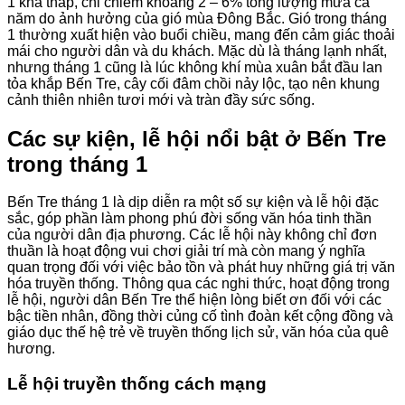
1 khá thấp, chỉ chiếm khoảng 2 – 6% tổng lượng mưa cả
năm do ảnh hưởng của gió mùa Đông Bắc. Gió trong tháng
1 thường xuất hiện vào buổi chiều, mang đến cảm giác thoải
mái cho người dân và du khách. Mặc dù là tháng lạnh nhất,
nhưng tháng 1 cũng là lúc không khí mùa xuân bắt đầu lan
tỏa khắp Bến Tre, cây cối đâm chồi nảy lộc, tạo nên khung
cảnh thiên nhiên tươi mới và tràn đầy sức sống.
Các sự kiện, lễ hội nổi bật ở Bến Tre
trong tháng 1
Bến Tre tháng 1 là dịp diễn ra một số sự kiện và lễ hội đặc
sắc, góp phần làm phong phú đời sống văn hóa tinh thần
của người dân địa phương. Các lễ hội này không chỉ đơn
thuần là hoạt động vui chơi giải trí mà còn mang ý nghĩa
quan trọng đối với việc bảo tồn và phát huy những giá trị văn
hóa truyền thống. Thông qua các nghi thức, hoạt động trong
lễ hội, người dân Bến Tre thể hiện lòng biết ơn đối với các
bậc tiền nhân, đồng thời củng cố tình đoàn kết cộng đồng và
giáo dục thế hệ trẻ về truyền thống lịch sử, văn hóa của quê
hương.
Lễ hội truyền thống cách mạng