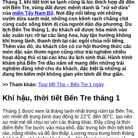
Tháng 1, khi tiết trời se lạnh cũng là lúc thích hợp để đến
với Bến Tre, vùng đất được mệnh danh là “xứ sở dừa”
của
miền Tây Nam Bộ
. Nơi đây nổi tiếng với những
vườn dừa xanh mát, những con kênh rạch chằng chịt
cùng cuộc sống bình dị của người dân địa phương. Du
lịch Bến Tre tháng 1, du khách sẽ được hòa mình vào
sắc xuân rực rỡ tại các làng hoa, hay tận hưởng không
khí trong lành, thanh tịnh tại các ngôi chùa nổi tiếng.
Thêm vào đó, du khách còn có cơ hội thưởng thức các
món đặc sản thơm ngon cũng như trải nghiệm nhiều
hoạt động thú vị tại các khu du lịch sinh thái. Hành trình
khám phá Bến Tre đầu năm sẽ mang đến những trải
nghiệm đáng nhớ cho du khách, đặc biệt là những ai
đang tìm kiếm một không gian yên bình để thư giãn.
>> Tham khảo:
Tour Mỹ Tho – Bến Tre 1 ngày
Khí hậu, thời tiết Bến Tre tháng 1
Tháng 1 được xem là tháng lạnh nhất trong năm tại Bến Tre,
với nhiệt độ trung bình dao động từ 22°C đến 30°C, tạo nên
sự mát mẻ dễ chịu so với các tháng khác. Đây cũng là thời
điểm Bến Tre bước vào mùa khô, đặc trưng bởi thời tiết khô
ráo, nắng nhiều và độ ẩm thấp. Lượng mưa trung bình tháng