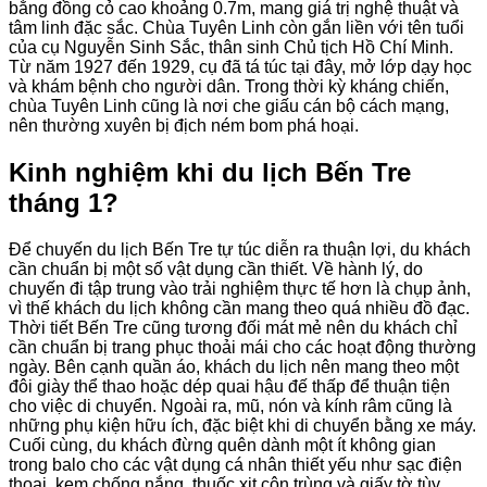
bằng đồng cỏ cao khoảng 0.7m, mang giá trị nghệ thuật và
tâm linh đặc sắc. Chùa Tuyên Linh còn gắn liền với tên tuổi
của cụ Nguyễn Sinh Sắc, thân sinh Chủ tịch Hồ Chí Minh.
Từ năm 1927 đến 1929, cụ đã tá túc tại đây, mở lớp dạy học
và khám bệnh cho người dân. Trong thời kỳ kháng chiến,
chùa Tuyên Linh cũng là nơi che giấu cán bộ cách mạng,
nên thường xuyên bị địch ném bom phá hoại.
Kinh nghiệm khi du lịch Bến Tre
tháng 1?
Để chuyến du lịch Bến Tre tự túc diễn ra thuận lợi, du khách
cần chuẩn bị một số vật dụng cần thiết. Về hành lý, do
chuyến đi tập trung vào trải nghiệm thực tế hơn là chụp ảnh,
vì thế khách du lịch không cần mang theo quá nhiều đồ đạc.
Thời tiết Bến Tre cũng tương đối mát mẻ nên du khách chỉ
cần chuẩn bị trang phục thoải mái cho các hoạt động thường
ngày. Bên cạnh quần áo, khách du lịch nên mang theo một
đôi giày thể thao hoặc dép quai hậu đế thấp để thuận tiện
cho việc di chuyển. Ngoài ra, mũ, nón và kính râm cũng là
những phụ kiện hữu ích, đặc biệt khi di chuyển bằng xe máy.
Cuối cùng, du khách đừng quên dành một ít không gian
trong balo cho các vật dụng cá nhân thiết yếu như sạc điện
thoại, kem chống nắng, thuốc xịt côn trùng và giấy tờ tùy