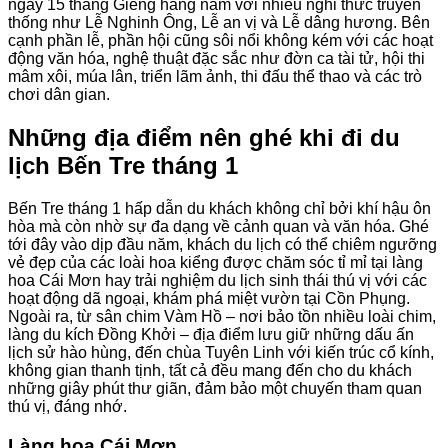
ngày 15 tháng Giêng hàng năm với nhiều nghi thức truyền
thống như Lễ Nghinh Ông, Lễ an vị và Lễ dâng hương. Bên
cạnh phần lễ, phần hội cũng sôi nổi không kém với các hoạt
động văn hóa, nghệ thuật đặc sắc như đờn ca tài tử, hội thi
mâm xôi, múa lân, triển lãm ảnh, thi đấu thể thao và các trò
chơi dân gian.
Những địa điểm nên ghé khi đi du
lịch Bến Tre tháng 1
Bến Tre tháng 1 hấp dẫn du khách không chỉ bởi khí hậu ôn
hòa mà còn nhờ sự đa dạng về cảnh quan và văn hóa. Ghé
tới đây vào dịp đầu năm, khách du lịch có thể chiêm ngưỡng
vẻ đẹp của các loài hoa kiểng được chăm sóc tỉ mỉ tại làng
hoa Cái Mơn hay trải nghiệm du lịch sinh thái thú vị với các
hoạt động dã ngoại, khám phá miệt vườn tại Cồn Phụng.
Ngoài ra, từ sân chim Vàm Hồ – nơi bảo tồn nhiều loài chim,
làng du kích Đồng Khởi – địa điểm lưu giữ những dấu ấn
lịch sử hào hùng, đến chùa Tuyên Linh với kiến trúc cổ kính,
không gian thanh tịnh, tất cả đều mang đến cho du khách
những giây phút thư giãn, đảm bảo một chuyến tham quan
thú vị, đáng nhớ.
Làng hoa Cái Mơn