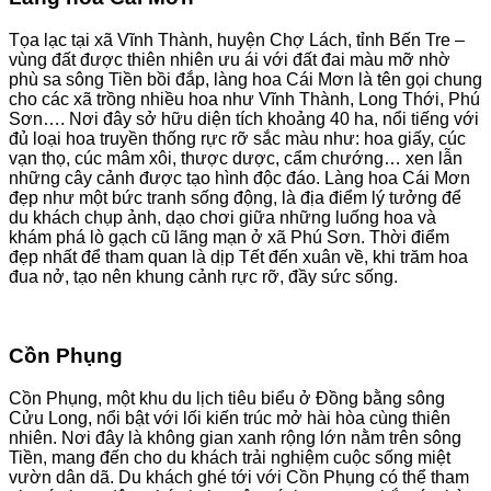
Tọa lạc tại xã Vĩnh Thành, huyện Chợ Lách, tỉnh Bến Tre –
vùng đất được thiên nhiên ưu ái với đất đai màu mỡ nhờ
phù sa sông Tiền bồi đắp, làng hoa Cái Mơn là tên gọi chung
cho các xã trồng nhiều hoa như Vĩnh Thành, Long Thới, Phú
Sơn…. Nơi đây sở hữu diện tích khoảng 40 ha, nổi tiếng với
đủ loại hoa truyền thống rực rỡ sắc màu như: hoa giấy, cúc
vạn thọ, cúc mâm xôi, thược dược, cẩm chướng… xen lẫn
những cây cảnh được tạo hình độc đáo. Làng hoa Cái Mơn
đẹp như một bức tranh sống động, là địa điểm lý tưởng để
du khách chụp ảnh, dạo chơi giữa những luống hoa và
khám phá lò gạch cũ lãng mạn ở xã Phú Sơn. Thời điểm
đẹp nhất để tham quan là dịp Tết đến xuân về, khi trăm hoa
đua nở, tạo nên khung cảnh rực rỡ, đầy sức sống.
Cồn Phụng
Cồn Phụng, một khu du lịch tiêu biểu ở Đồng bằng sông
Cửu Long, nổi bật với lối kiến trúc mở hài hòa cùng thiên
nhiên. Nơi đây là không gian xanh rộng lớn nằm trên sông
Tiền, mang đến cho du khách trải nghiệm cuộc sống miệt
vườn dân dã. Du khách ghé tới với Cồn Phụng có thể tham