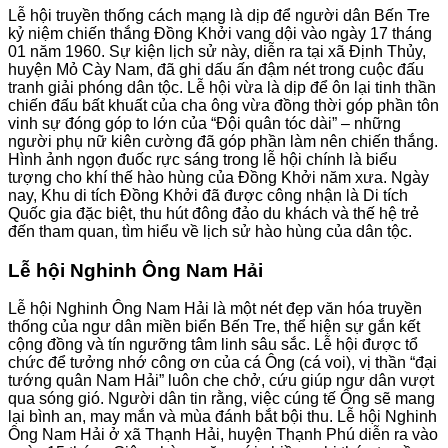
Lễ hội truyền thống cách mạng là dịp để người dân Bến Tre
kỷ niệm chiến thắng Đồng Khởi vang dội vào ngày 17 tháng
01 năm 1960. Sự kiện lịch sử này, diễn ra tại xã Định Thủy,
huyện Mỏ Cày Nam, đã ghi dấu ấn đậm nét trong cuộc đấu
tranh giải phóng dân tộc. Lễ hội vừa là dịp để ôn lại tinh thần
chiến đấu bất khuất của cha ông vừa đồng thời góp phần tôn
vinh sự đóng góp to lớn của “Đội quân tóc dài” – những
người phụ nữ kiên cường đã góp phần làm nên chiến thắng.
Hình ảnh ngọn đuốc rực sáng trong lễ hội chính là biểu
tượng cho khí thế hào hùng của Đồng Khởi năm xưa. Ngày
nay, Khu di tích Đồng Khởi đã được công nhận là Di tích
Quốc gia đặc biệt, thu hút đông đảo du khách và thế hệ trẻ
đến tham quan, tìm hiểu về lịch sử hào hùng của dân tộc.
Lễ hội Nghinh Ông Nam Hải
Lễ hội Nghinh Ông Nam Hải là một nét đẹp văn hóa truyền
thống của ngư dân miền biển Bến Tre, thể hiện sự gắn kết
cộng đồng và tín ngưỡng tâm linh sâu sắc. Lễ hội được tổ
chức để tưởng nhớ công ơn của cá Ông (cá voi), vị thần “đại
tướng quân Nam Hải” luôn che chở, cứu giúp ngư dân vượt
qua sóng gió. Người dân tin rằng, việc cúng tế Ông sẽ mang
lại bình an, may mắn và mùa đánh bắt bội thu. Lễ hội Nghinh
Ông Nam Hải ở xã Thạnh Hải, huyện Thạnh Phú diễn ra vào