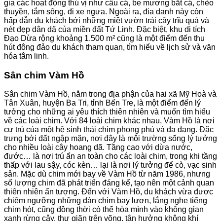
gia các hoạt động thú vị như câu cá, be mương bắt cá, chèo
thuyền, tắm sông, đi xe ngựa. Ngoài ra, địa danh này còn
hấp dẫn du khách bởi những miệt vườn trái cây trĩu quả và
nét đẹp dân dã của miền đất Tứ Linh. Đặc biệt, khu di tích
Đạo Dừa rộng khoảng 1.500 m² cũng là một điểm đến thu
hút đông đảo du khách tham quan, tìm hiểu về lịch sử và văn
hóa tâm linh.
Sân chim Vàm Hồ
Sân chim Vàm Hồ, nằm trong địa phận của hai xã Mỹ Hoà và
Tân Xuân, huyện Ba Tri, tỉnh Bến Tre, là một điểm đến lý
tưởng cho những ai yêu thích thiên nhiên và muốn tìm hiểu
về các loài chim. Với 84 loài chim khác nhau, Vàm Hồ là nơi
cư trú của một hệ sinh thái chim phong phú và đa dạng. Đặc
trưng bởi đất ngập mặn, nơi đây là môi trường sống lý tưởng
cho nhiều loài cây hoang dã. Tầng cao với dừa nước,
đước… là nơi trú ẩn an toàn cho các loài chim, trong khi tầng
thấp với lau sậy, cóc kèn… lại là nơi lý tưởng để cò, vạc sinh
sản. Mặc dù chim mới bay về Vàm Hồ từ năm 1986, nhưng
số lượng chim đã phát triển đáng kể, tạo nên một cảnh quan
thiên nhiên ấn tượng. Đến với Vàm Hồ, du khách vừa được
chiêm ngưỡng những đàn chim bay lượn, lắng nghe tiếng
chim hót, cũng đồng thời có thể hòa mình vào không gian
xanh rừng cây, thư giãn trên võng, tận hưởng không khí