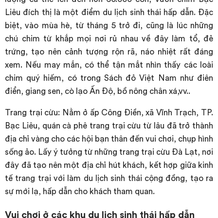
Liêu đích thị là một điểm du lịch sinh thái hấp dẫn. Đặc
biệt, vào mùa hè, từ tháng 5 trở đi, cũng là lúc những
chú chim từ khắp mọi nơi rủ nhau về đây làm tổ, đẻ
trứng, tạo nên cảnh tượng rộn rã, náo nhiệt rất đáng
xem. Nếu may mắn, có thể tận mắt nhìn thấy các loài
chim quý hiếm, có trong Sách đỏ Việt Nam như điên
điển, giang sen, cò lạo Ấn Độ, bồ nông chân xá,vv..
Trang trại cừu: Nằm ở ấp Công Điền, xã Vĩnh Trạch, TP.
Bạc Liêu, quán cà phê trang trại cừu từ lâu đã trở thành
địa chỉ vàng cho các hội bạn thân đến vui chơi, chụp hình
sống ảo. Lấy ý tưởng từ những trang trại cừu Đà Lạt, nơi
đây đã tạo nên một địa chỉ hút khách, kết hợp giữa kinh
tế trang trại với làm du lịch sinh thái cộng đồng, tạo ra
sự mới lạ, hấp dẫn cho khách tham quan.
Vui chơi ở các khu du lịch sinh thái hấp dẫn