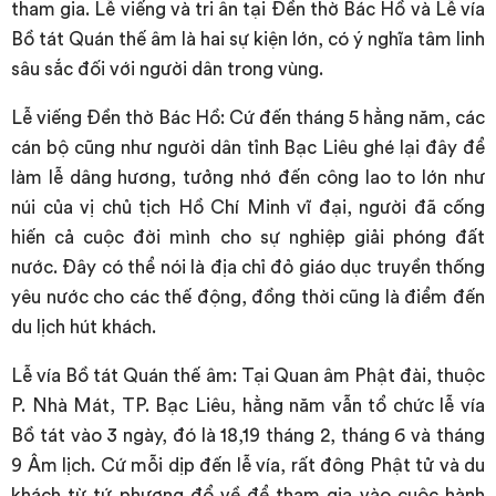
tham gia. Lễ viếng và tri ân tại Đền thờ Bác Hồ và Lễ vía
Bồ tát Quán thế âm là hai sự kiện lớn, có ý nghĩa tâm linh
sâu sắc đối với người dân trong vùng.
Lễ viếng Đền thờ Bác Hồ: Cứ đến tháng 5 hằng năm, các
cán bộ cũng như người dân tỉnh Bạc Liêu ghé lại đây để
làm lễ dâng hương, tưởng nhớ đến công lao to lớn như
núi của vị chủ tịch Hồ Chí Minh vĩ đại, người đã cống
hiến cả cuộc đời mình cho sự nghiệp giải phóng đất
nước. Đây có thể nói là địa chỉ đỏ giáo dục truyền thống
yêu nước cho các thế động, đồng thời cũng là điểm đến
du lịch hút khách.
Lễ vía Bồ tát Quán thế âm: Tại Quan âm Phật đài, thuộc
P. Nhà Mát, TP. Bạc Liêu, hằng năm vẫn tổ chức lễ vía
Bồ tát vào 3 ngày, đó là 18,19 tháng 2, tháng 6 và tháng
9 Âm lịch. Cứ mỗi dịp đến lễ vía, rất đông Phật tử và du
khách từ tứ phương đổ về để tham gia vào cuộc hành