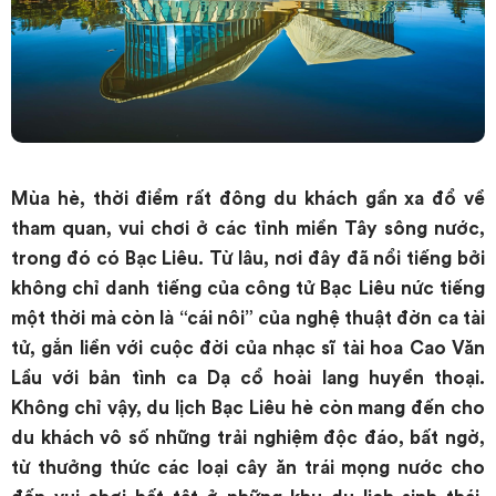
Mùa hè, thời điểm rất đông du khách gần xa đổ về
tham quan, vui chơi ở các tỉnh miền Tây sông nước,
trong đó có Bạc Liêu. Từ lâu, nơi đây đã nổi tiếng bởi
không chỉ danh tiếng của công tử Bạc Liêu nức tiếng
một thời mà còn là “cái nôi” của nghệ thuật đờn ca tài
tử, gắn liền với cuộc đời của nhạc sĩ tài hoa Cao Văn
Lầu với bản tình ca Dạ cổ hoài lang huyền thoại.
Không chỉ vậy, du lịch Bạc Liêu hè còn mang đến cho
du khách vô số những trải nghiệm độc đáo, bất ngờ,
từ thưởng thức các loại cây ăn trái mọng nước cho