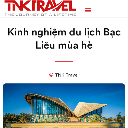
TRANG CHỦ
TOUR TRONG NƯỚC
TOUR NƯỚC NGOÀI
TEAM BUILDING
Kinh nghiệm du lịch Bạc
Liêu mùa hè
TNK Travel