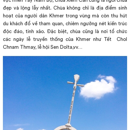
vực miền Tây Nam Bộ, chùa Xiêm Cán cũng là ngôi chùa
đẹp và lộng lẫy nhất. Chùa không chỉ là địa điểm sinh
hoạt của người dân Khmer trong vùng mà còn thu hút
du khách đổ về tham quan, chiêm ngưỡng nét kiến trúc
độc đáo, tinh xảo. Đặc biệt, chùa cũng là nơi tổ chức
các ngày lễ truyền thống của Khmer như Tết Chol
Chnam Thmay, lễ hội Sen Dolta,vv…