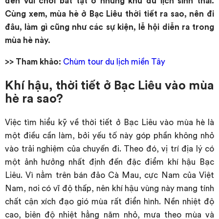
đến vui chơi bất tật ở những khu du lịch sinh thái.
Cùng xem, mùa hè ở Bạc Liêu thời tiết ra sao, nên đi
đâu, làm gì cũng như các sự kiện, lễ hội diễn ra trong
mùa hè này.
>> Tham khảo:
Chùm tour du lịch miền Tây
Khí hậu, thời tiết ở Bạc Liêu vào mùa
hè ra sao?
Việc tìm hiểu kỹ về thời tiết ở Bạc Liêu vào mùa hè là
một điều cần làm, bởi yếu tố này góp phần không nhỏ
vào trải nghiệm của chuyến đi. Theo đó, vị trí địa lý có
một ảnh hưởng nhất định đến đặc điểm khí hậu Bạc
Liêu. Vì nằm trên bán đảo Cà Mau, cực Nam của Việt
Nam, nơi có vĩ độ thấp, nên khí hậu vùng này mang tính
chất cận xích đạo gió mùa rất điển hình. Nền nhiệt độ
cao, biên độ nhiệt hằng năm nhỏ, mưa theo mùa và