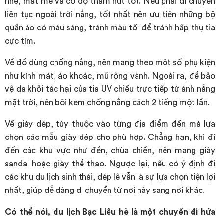
nhẹ, mát mẻ và có độ thấm hút tốt. Nếu phải di chuyển
liên tục ngoài trời nắng, tốt nhất nên ưu tiên những bộ
quần áo có máu sáng, tránh màu tối để tránh hấp thụ tia
cực tím.
Về đồ dùng chống nắng, nên mang theo một số phụ kiện
như kính mát, áo khoác, mũ rộng vành. Ngoài ra, để bảo
vệ da khỏi tác hại của tia UV chiếu trực tiếp từ ánh nắng
mặt trời, nên bôi kem chống nắng cách 2 tiếng một lần.
Về giày dép, tùy thuộc vào từng địa điểm đến mà lựa
chọn các mẫu giày dép cho phù hợp. Chẳng hạn, khi đi
đến các khu vực như đền, chùa chiền, nên mang giày
sandal hoặc giày thể thao. Ngược lại, nếu có ý định đi
các khu du lịch sinh thái, dép lê vẫn là sự lựa chọn tiện lợi
nhất, giúp dễ dàng di chuyển từ nơi này sang nơi khác.
Có thể nói, du lịch Bạc Liêu hè là một chuyến đi hứa