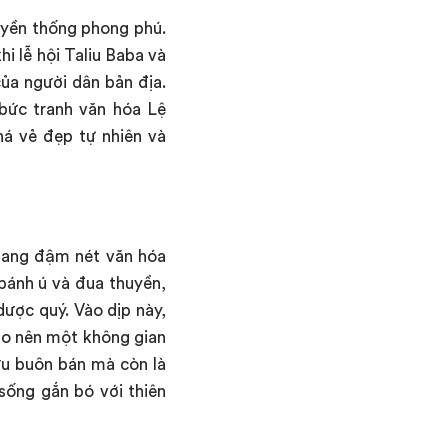
ruyền thống phong phú.
i lễ hội Taliu Baba và
của người dân bản địa.
 bức tranh văn hóa Lệ
há vẻ đẹp tự nhiên và
mang đậm nét văn hóa
 bánh ú và đua thuyền,
dược quý. Vào dịp này,
ạo nên một không gian
ưu buôn bán mà còn là
 sống gắn bó với thiên