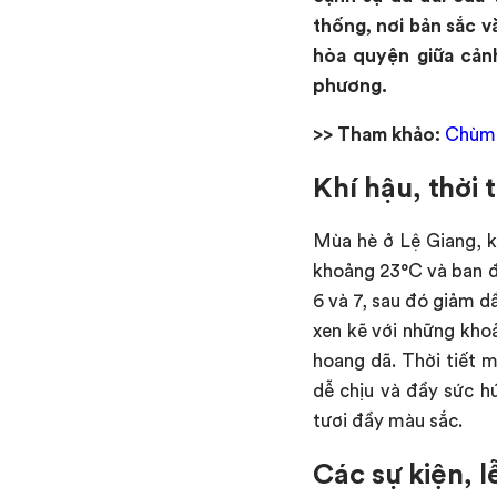
thống, nơi bản sắc v
hòa quyện giữa cảnh
phương.
>> Tham khảo:
Chùm 
Khí hậu, thời 
Mùa hè ở Lệ Giang, k
khoảng 23°C và ban đ
6 và 7, sau đó giảm d
xen kẽ với những kho
hoang dã. Thời tiết 
dễ chịu và đầy sức hú
tươi đầy màu sắc.
Các sự kiện, l