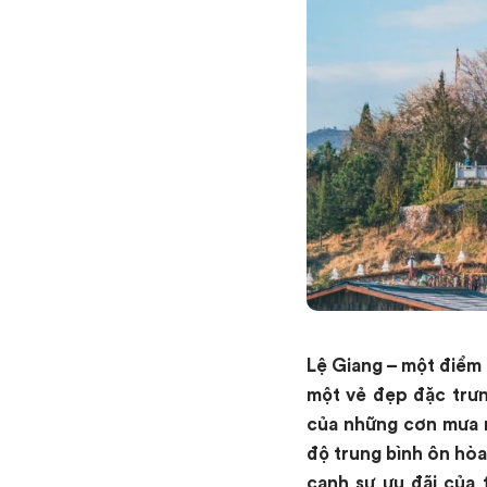
Lệ Giang – một điểm 
một vẻ đẹp đặc trưn
của những cơn mưa n
độ trung bình ôn hòa
cạnh sự ưu đãi của 