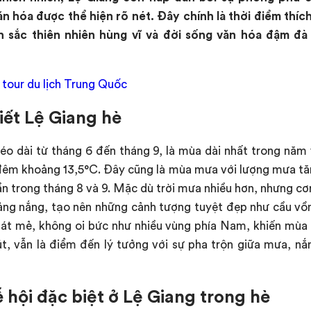
ăn hóa được thể hiện rõ nét. Đây chính là thời điểm thí
 sắc thiên nhiên hùng vĩ và đời sống văn hóa đậm đà
tour du lịch Trung Quốc
tiết Lệ Giang hè
éo dài từ tháng 6 đến tháng 9, là mùa dài nhất trong năm 
êm khoảng 13,5°C. Đây cũng là mùa mưa với lượng mưa tă
ần trong tháng 8 và 9. Mặc dù trời mưa nhiều hơn, nhưng 
ảng nắng, tạo nên những cảnh tượng tuyệt đẹp như cầu v
mát mẻ, không oi bức như nhiều vùng phía Nam, khiến mùa 
t, vẫn là điểm đến lý tưởng với sự pha trộn giữa mưa, nắ
ễ hội đặc biệt ở Lệ Giang trong hè