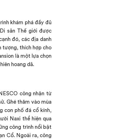
 trình khám phá đầy đủ
Di sản Thế giới được
cạnh đó, các địa danh
 tượng, thích hợp cho
ansion là một lựa chọn
nhiên hoang dã.
c UNESCO công nhận từ
h sử. Ghé thăm vào mùa
g con phố đá cổ kính,
ười Naxi thể hiện qua
ững công trình nổi bật
ạn Cổ. Ngoài ra, công