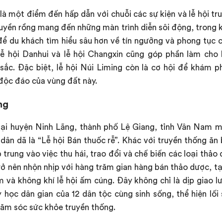
à một điểm đến hấp dẫn với chuỗi các sự kiện và lễ hội t
huyền rồng mang đến những màn trình diễn sôi động, trong kh
p để du khách tìm hiểu sâu hơn về tín ngưỡng và phong tục 
lễ hội Danhui và lễ hội Changxin cũng góp phần làm cho
ắc. Đặc biệt, lễ hội Núi Liming còn là cơ hội để khám p
 độc đáo của vùng đất này.
ng
tại huyện Ninh Lãng, thành phố Lệ Giang, tỉnh Vân Nam 
 dân dã là “Lễ hội Bán thuốc rễ”. Khác với truyền thống ăn
 trung vào việc thu hái, trao đổi và chế biến các loại thảo 
rở nên nhộn nhịp với hàng trăm gian hàng bán thảo dược, t
 và không khí lễ hội ấm cúng. Đây không chỉ là dịp giao l
 y học dân gian của 12 dân tộc cùng sinh sống, thể hiện lối
hăm sóc sức khỏe truyền thống.