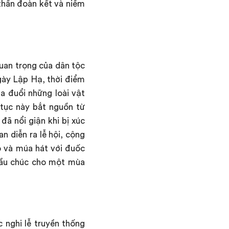
 thần đoàn kết và niềm
quan trọng của dân tộc
gày Lập Hạ, thời điểm
ua đuổi những loài vật
 tục này bắt nguồn từ
đã nổi giận khi bị xúc
an diễn ra lễ hội, cộng
ò và múa hát với đuốc
cầu chúc cho một mùa
 nghi lễ truyền thống