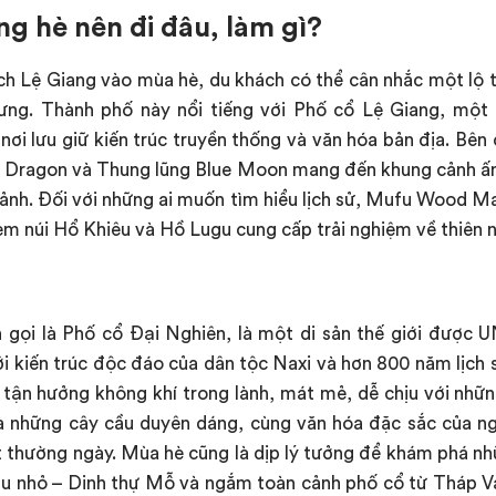
ng hè nên đi đâu, làm gì?
ịch Lệ Giang vào mùa hè, du khách có thể cân nhắc một lộ
ưng. Thành phố này nổi tiếng với Phố cổ Lệ Giang, một 
i lưu giữ kiến trúc truyền thống và văn hóa bản địa. Bên 
k Dragon và Thung lũng Blue Moon mang đến khung cảnh ấn
 ảnh. Đối với những ai muốn tìm hiểu lịch sử, Mufu Wood M
ẻm núi Hổ Khiêu và Hồ Lugu cung cấp trải nghiệm về thiên 
 gọi là Phố cổ Đại Nghiên, là một di sản thế giới đượ
ới kiến trúc độc đáo của dân tộc Naxi và hơn 800 năm lịc
 tận hưởng không khí trong lành, mát mẻ, dễ chịu với nhữn
à những cây cầu duyên dáng, cùng văn hóa đặc sắc của ng
ạt thường ngày. Mùa hè cũng là dịp lý tưởng để khám phá nh
 nhỏ – Dinh thự Mỗ và ngắm toàn cảnh phố cổ từ Tháp V