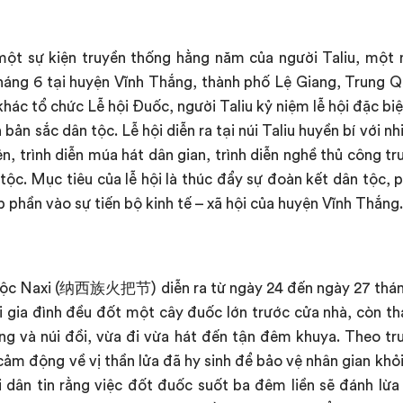
 một sự kiện truyền thống hằng năm của người Taliu, một 
tháng 6 tại huyện Vĩnh Thắng, thành phố Lệ Giang, Trung 
hác tổ chức Lễ hội Đuốc, người Taliu kỷ niệm lễ hội đặc bi
n bản sắc dân tộc. Lễ hội diễn ra tại núi Taliu huyền bí với 
ên, trình diễn múa hát dân gian, trình diễn nghề thủ công t
tộc. Mục tiêu của lễ hội là thúc đẩy sự đoàn kết dân tộc, p
p phần vào sự tiến bộ kinh tế – xã hội của huyện Vĩnh Thắng.
tộc Naxi (纳西族火把节) diễn ra từ ngày 24 đến ngày 27 thán
i gia đình đều đốt một cây đuốc lớn trước cửa nhà, còn t
g và núi đồi, vừa đi vừa hát đến tận đêm khuya. Theo tru
ảm động về vị thần lửa đã hy sinh để bảo vệ nhân gian khỏ
dân tin rằng việc đốt đuốc suốt ba đêm liền sẽ đánh lừa t