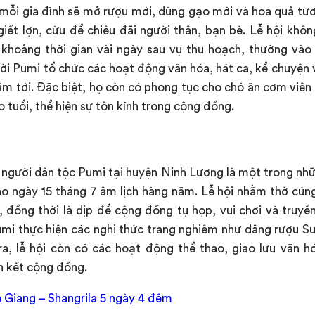
 mỗi gia đình sẽ mở rượu mới, dùng gạo mới và hoa quả tươi
giết lợn, cừu để chiêu đãi người thân, bạn bè. Lễ hội kh
 khoảng thời gian vài ngày sau vụ thu hoạch, thường vào 
gười Pumi tổ chức các hoạt động văn hóa, hát ca, kể chuyệ
m tới. Đặc biệt, họ còn có phong tục cho chó ăn cơm viên
o tuổi, thể hiện sự tôn kính trong cộng đồng.
 người dân tộc Pumi tại huyện Ninh Lương là một trong nhữ
ào ngày 15 tháng 7 âm lịch hàng năm. Lễ hội nhằm thờ cúng
 đồng thời là dịp để cộng đồng tụ họp, vui chơi và truyền
umi thực hiện các nghi thức trang nghiêm như dâng rượu S
ra, lễ hội còn có các hoạt động thể thao, giao lưu văn h
ắn kết cộng đồng.
 Giang – Shangrila 5 ngày 4 đêm