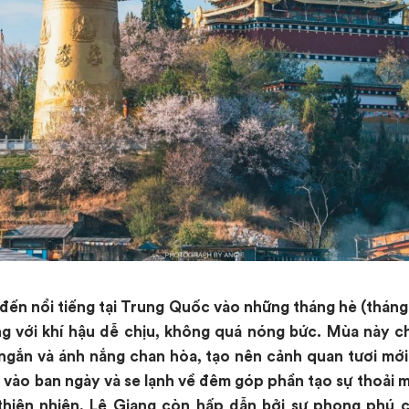
đến nổi tiếng tại Trung Quốc vào những tháng hè (thán
g với khí hậu dễ chịu, không quá nóng bức. Mùa này c
gắn và ánh nắng chan hòa, tạo nên cảnh quan tươi mới
 vào ban ngày và se lạnh về đêm góp phần tạo sự thoải 
thiên nhiên, Lệ Giang còn hấp dẫn bởi sự phong phú c