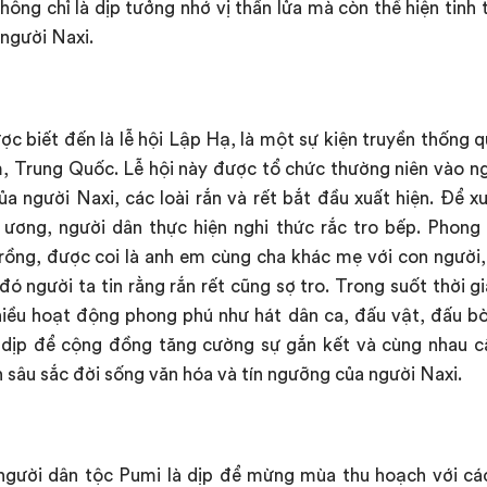
không chỉ là dịp tưởng nhớ vị thần lửa mà còn thể hiện tinh
 người Naxi.
ợc biết đến là lễ hội Lập Hạ, là một sự kiện truyền thống 
m, Trung Quốc. Lễ hội này được tổ chức thường niên vào n
 người Naxi, các loài rắn và rết bắt đầu xuất hiện. Để x
 ương, người dân thực hiện nghi thức rắc tro bếp. Phong
 rồng, được coi là anh em cùng cha khác mẹ với con người, 
ó người ta tin rằng rắn rết cũng sợ tro. Trong suốt thời gi
iều hoạt động phong phú như hát dân ca, đấu vật, đấu b
 dịp để cộng đồng tăng cường sự gắn kết và cùng nhau 
n sâu sắc đời sống văn hóa và tín ngưỡng của người Naxi.
người dân tộc Pumi là dịp để mừng mùa thu hoạch với các