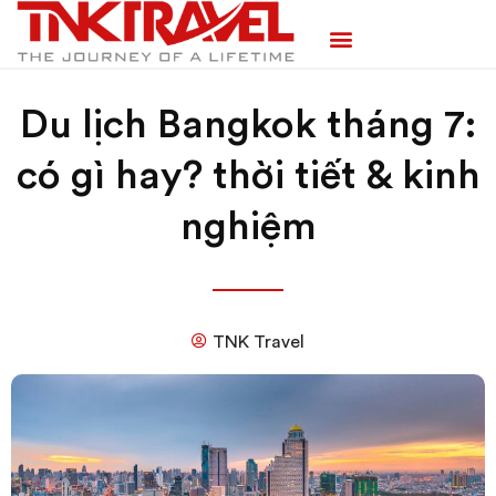
TRANG CHỦ
TOUR TRONG NƯỚC
TOUR NƯỚC NGOÀI
TEAM BUILDING
Du lịch Bangkok tháng 7:
có gì hay? thời tiết & kinh
nghiệm
TNK Travel