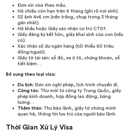
Đơn xin visa theo mẫu.
Hộ chiếu còn hạn trên 6 tháng (ghi rõ nơi sinh).
02 ảnh 4×6 cm (nền trắng, chụp trong 3 tháng
gần nhất).
Hộ khẩu hoặc Giấy xác nhận cư trú CT07.
Giấy đăng ký kết hôn, giấy khai sinh của con (nếu
có).
Xác nhận số dư ngân hàng (tối thiểu 60 triệu
đồng/người).
Giấy tờ tài sản: sổ đỏ, xe ô tô, chứng khoán, sổ
tiết kiệm…
Bổ sung theo loại visa:
Du lịch
: Đơn xin nghỉ phép, lịch trình chuyến đi.
Công tác
: Thư mời từ công ty Trung Quốc, giấy
phép kinh doanh, hợp đồng lao động, bảng
lương…
Thăm thân
: Thư bảo lãnh, giấy tờ chứng minh
quan hệ, thông tin lưu trú của người bảo lãnh.
Thời Gian Xử Lý Visa