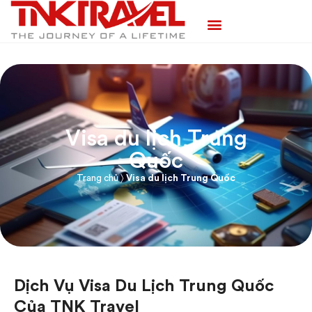
TRANG CHỦ
TOUR TRONG NƯỚC
TOUR NƯỚC NGOÀI
TEAM BUILDING
Visa du lịch Trung
Quốc
Trang chủ
〉
Visa du lịch Trung Quốc
Dịch Vụ Visa Du Lịch Trung Quốc
Của TNK Travel